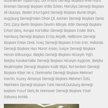
düzenlenen toplantıya; Dortmund Derneği Başkanı Arkin Kara,
Bremen Derneği Başkanı Atilla Özkan, Marsilya Derneği Başkanı
Ali Ulucayo, Baden Stuttgard Derneği Başkanı Burak Girgin,
Augsburg Derneği’nden Cihan Çil, Aachen Derneği Başkanı Deniz
Circi, Çarşı Berlin Başkanı Devrim Börçek, Köln Derneği Başkanı
Erhan Genç, Avrupa Kartalları Derneği Başkanı Ender Bars,
Hamburg Derneği Başkanı Ertaş Akçelik, Heilbronn Derneği
Başkanı Erkan Cinal, İsveç Derneği Başkanı Ertan Erer, Hollanda
Derneği Başkanı Hacı Murat Aslan, İsviçre Derneği Başkanı
Hasan Göksungur, Belçika Derneği Başkanı Hüseyin Yiğit,
Belçika Karakartallar Derneği Başkanı Hüseyin Aygüzer, Belçika
Beşiktaşlılar Derneği Başkanı Kadir Biçici, Rotterdam Derneği
Başkanı Kibar Hır a, Danimarka Derneği Başkanı Mehmet
Kantin, Kuzey Almanya Derneği Başkanı Mehmet Özlü,
Meinheim Derneği Başkanı Tarık Hamdi,Duisburg derneği
başkanı Yusuf Genç ile Hannover Derneği Başkanı Yücel
Sabuncu katıldı.