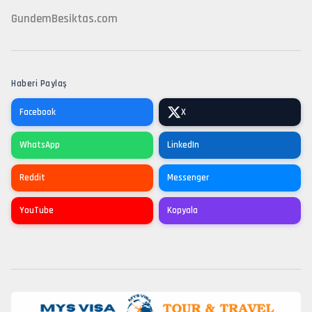
G
undemBesiktas.com
Haberi Paylaş
Facebook
X
WhatsApp
LinkedIn
Reddit
Messenger
YouTube
Kopyala